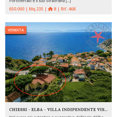
Portoferraio e il suo straordina [...]
650.000 | Mq 235 |
8 | Rif. 468
VENDITA
CHIESSI - ELBA - VILLA INDIPENDENTE VISTA MARE
Nel cuore più autentico e suggestivo dell'Isola d'Elba,